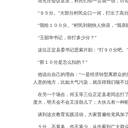
塔元庄会议室里，村民们你一言我一语，讨
“９５分。”大部分村民众口一词，打出了高
“我给１００分。”村民刘朝快人快语，“我亲
“王韶华书记，你打多少分？”
这位正定县委书记思索片刻：“打９０分吧。
“那１０分是怎么扣的？”
他说出自己的理由：“一是经济转型离群众的
人意的地方，比如大气污染，就压得我们喘不过
在另一个场合，何玉等三位正定县老同志打了８
度大，明天会不会又没劲儿了；大伙儿有一种盼
谈到这次教育实践活动，大家普遍给党风加
５分，不算多，也不算少，从中看到广大群众