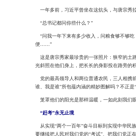
一年多前，习近平曾坐在这炕头，与唐宗秀
“总书记都问你些什么？”
“问我一年下来有多少收入，问粮食够不够吃
便……”
这是唐宗秀家最珍贵的一张照片：狭窄的土路
光斜照在他们身上，把长长的身影投在路旁的
党的最高领导人和两位普通农民，三人相携前
谁、我是谁”所包蕴内涵的精妙图解吗？不正是
笼罩他们的阳光是那样温暖，一如此刻我们眼
“赶考”永无止境
从实现“两个一百年”奋斗目标到实现中华民
要继续把人民对我们党的“考试”、把我们党正