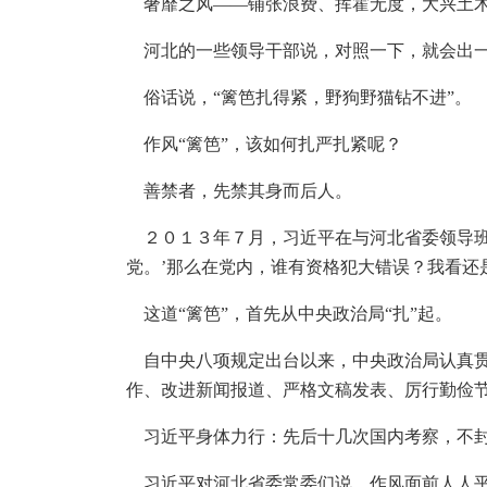
奢靡之风——铺张浪费、挥霍无度，大兴土木
河北的一些领导干部说，对照一下，就会出
俗话说，“篱笆扎得紧，野狗野猫钻不进”。
作风“篱笆”，该如何扎严扎紧呢？
善禁者，先禁其身而后人。
２０１３年７月，习近平在与河北省委领导班
党。’那么在党内，谁有资格犯大错误？我看还
这道“篱笆”，首先从中央政治局“扎”起。
自中央八项规定出台以来，中央政治局认真贯
作、改进新闻报道、严格文稿发表、厉行勤俭
习近平身体力行：先后十几次国内考察，不封
习近平对河北省委常委们说，作风面前人人平