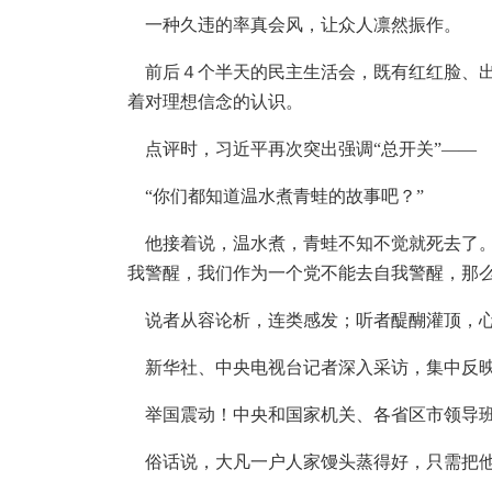
一种久违的率真会风，让众人凛然振作。
前后４个半天的民主生活会，既有红红脸、出
着对理想信念的认识。
点评时，习近平再次突出强调“总开关”——
“你们都知道温水煮青蛙的故事吧？”
他接着说，温水煮，青蛙不知不觉就死去了。
我警醒，我们作为一个党不能去自我警醒，那
说者从容论析，连类感发；听者醍醐灌顶，
新华社、中央电视台记者深入采访，集中反映
举国震动！中央和国家机关、各省区市领导班
俗话说，大凡一户人家馒头蒸得好，只需把他