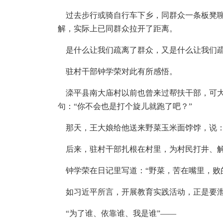
过去步行或骑自行车下乡，同群众一条板凳聊
解，实际上已同群众拉开了距离。
是什么让我们疏离了群众，又是什么让我们疏
驻村干部钟学荣对此有所感悟。
滦平县南大庙村以前也曾来过帮扶干部，可大
句：“你不会也是打个旋儿就跑了吧？”
那天，王大娘给他送来野菜玉米面饽饽，说：
后来，驻村干部扎根在村里，为村民打井、解
钟学荣在日记里写道：“野菜，苦在嘴里，败
如习近平所言，开展教育实践活动，正是要泄
“为了谁、依靠谁、我是谁”——