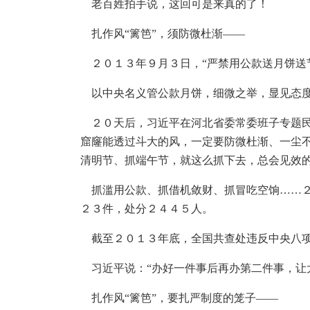
老百姓拍手说，这回可是来真的了！
扎作风“篱笆”，须防微杜渐——
２０１３年９月３日，“严禁用公款送月饼送
以中央名义管公款月饼，细微之举，显见态度
２０天后，习近平在河北省委常委班子专题民
窟窿能透过斗大的风，一定要防微杜渐、一尘
清明节、抓端午节，就这么抓下去，总会见效
抓滥用公款、抓借机敛财、抓冒吃空饷……２
２３件，处分２４４５人。
截至２０１３年底，全国共查处违反中央八项
习近平说：“办好一件事后再办第二件事，让
扎作风“篱笆”，要扎严制度的笼子——