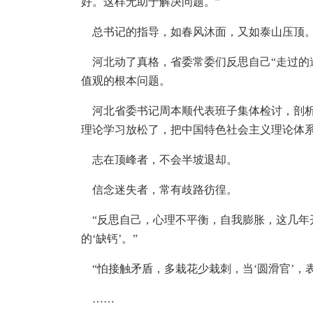
好。这样无助于解决问题。”
总书记的指导，如春风沐面，又如泰山压顶
河北动了真格，省委常委们反思自己“走过的
值观的根本问题。
河北省委书记周本顺代表班子集体检讨，剖析“
理论学习放松了，把中国特色社会主义理论体
志在顶峰者，不会半坡退却。
信念迷失者，常有歧路彷徨。
“反思自己，心理不平衡，自我膨胀，这几年
的‘缺钙’。”
“怕接触矛盾，多栽花少栽刺，当‘圆滑官’，
……