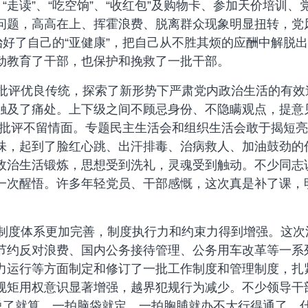
、“走读”、“吃空饷”、“收红包”及购物卡、参加天价培训
问题，高高在上、挥霍浪费、脱离群众现象明显扭转，党
治好了自己的“亚健康”，把自己从不胜其烦的应酬中解脱
动教育了干部，也保护和挽救了一批干部。
评优良传统，探索了新形势下严肃党内政治生活的有效
触及了痛处。上下级之间不顾忌身份、不隐瞒观点，提意
相互批评不留情面。专题民主生活会和组织生活会敢于揭短
味，起到了脸红心跳、出汗排毒、治病救人、加油鼓劲的
政治生活锻炼，思想受到洗礼，灵魂受到触动。不少同志
一次醒悟。许多年轻党员、干部感慨，这次真是补了课，
度体系更加完善，制度执行力和约束力得到增强。这次
节约反对浪费、国内公务接待管理、公务用车改革等一系
力运行等方面制定和修订了一批工作制度和管理制度，扎
规矩用权意识显著增强，越界犯规行为减少。不少领导干
人说了就算、一拍脑袋就定、一拍胸脯就办不大行得通了，