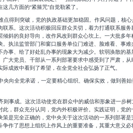
这几方面的“紧箍咒”自觉勒紧了。
点得到突破，党的执政基础更加稳固。作风问题，核心
肉联系。这次活动积极回应群众关切，着力打通联系服务群
层倾斜的良好导向，改作风改到群众心坎上。一大批多年
决。执法监管部门和窗口服务单位门难进、脸难看、事难
不办事、给了好处乱办事的现象大为减少。软弱涣散的基
。广大党员、干部从一系列部署要求中感受到了严肃，从
实际成效中看到了希望，在全党全社会弘扬了正气。
央向全党承诺，一定要精心组织、确保实效，做到善始
则事成。这次活动使党在群众中的威信和形象进一步树
对此，群众充分认同，党内外积极评价。实践证明，党的
决策是完全正确的，党中央关于这次活动的一系列部署是
斗争作了思想上组织上作风上的重要准备，其重大意义必