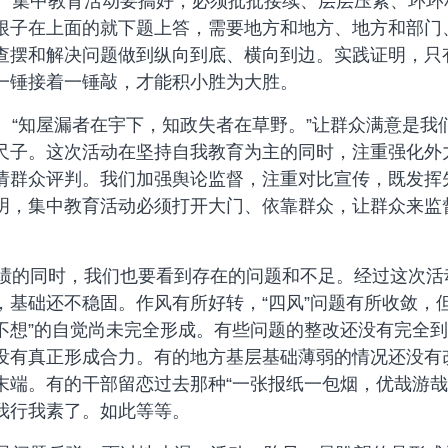
集中教育活动要搞好，必须批批接续、层层压紧、环环
根子在上面的就下题上答，需要地方和地方、地方和部门
查摆和解决问题做到纵向到底、横向到边。实践证明，只
一锤接着一锤敲，才能积小胜为大胜。
“知屋漏者在宇下，知政失者在草野。”让群众满意是我
尺子。这次活动在坚持自我教育为主的同时，注重强化外
请群众评判。我们加强舆论监督，注重对比宣传，既发挥
明，集中教育活动必须打开大门、依靠群众，让群众来监
的同时，我们也要看到存在的问题和不足。经过这次活
，基础还不稳固。作风有所好转，“四风”问题有所收敛，
“不想”的自觉尚未完全形成。有些问题的整改还没有完全
没有真正形成合力。有的地方基层基础薄弱的情况还没有
末端。有的干部留恋过去那种“一张报纸一包烟，优哉游哉
我行我素了。如此等等。