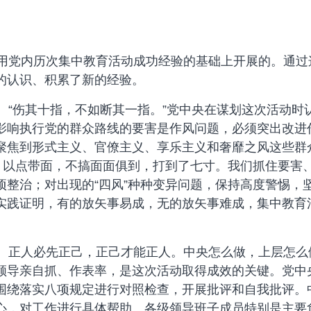
党内历次集中教育活动成功经验的基础上开展的。通过
的认识、积累了新的经验。
“伤其十指，不如断其一指。”党中央在谋划这次活动时
影响执行党的群众路线的要害是作风问题，必须突出改进
聚焦到形式主义、官僚主义、享乐主义和奢靡之风这些群
口，以点带面，不搞面面俱到，打到了七寸。我们抓住要害
项整治；对出现的“四风”种种变异问题，保持高度警惕，
实践证明，有的放矢事易成，无的放矢事难成，集中教育
正人必先正己，正己才能正人。中央怎么做，上层怎么
领导亲自抓、作表率，是这次活动取得成效的关键。党中
围绕落实八项规定进行对照检查，开展批评和自我批评。
心，对工作进行具体帮助。各级领导班子成员特别是主要