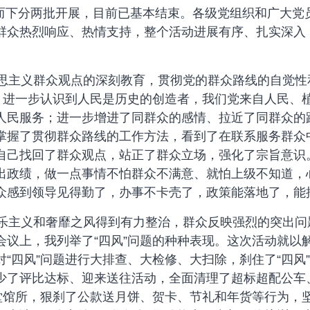
上而下分两批开展，目前已基本结束。各级党组织和广大党
群众热烈响应、热情支持，整个活动进展有序、扎实深入
主义群众观点的深刻教育，贯彻党的群众路线的自觉性
”，进一步认识到人民是历史的创造者，我们党来自人民、
人民服务；进一步增进了同群众的感情、拉近了同群众的
掌握了贯彻群众路线的工作方法，看到了在联系服务群众
自己找回了群众观点，站正了群众立场，强化了宗旨意识
出政绩，做一点事情不怕群众不满意、就怕上级不知道，心
众感到领导见得勤了，办事不卡壳了，政策能落地了，能
主义和奢靡之风得到有力整治，群众反映强烈的突出问题
会议上，我列举了“四风”问题的种种表现。这次活动就以
“四风”问题进行大排查、大检修、大扫除，刹住了“四风
少了评比达标、迎来送往活动，全面清理了超标超配公车
堂馆所，狠刹了公款送月饼、贺卡、节礼和年货等行为，坚