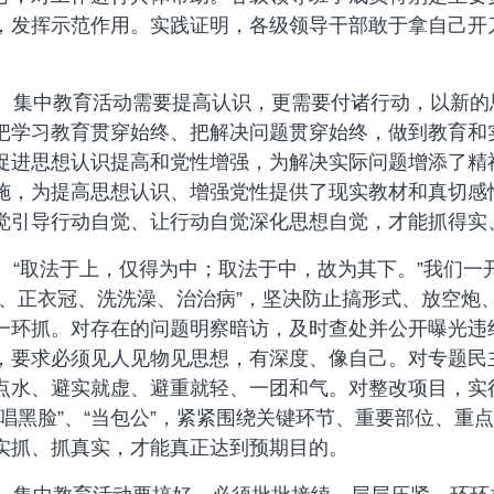
，发挥示范作用。实践证明，各级领导干部敢于拿自己开
集中教育活动需要提高认识，更需要付诸行动，以新的
把学习教育贯穿始终、把解决问题贯穿始终，做到教育和
促进思想认识提高和党性增强，为解决实际问题增添了精
施，为提高思想认识、增强党性提供了现实教材和真切感
觉引导行动自觉、让行动自觉深化思想自觉，才能抓得实
“取法于上，仅得为中；取法于中，故为其下。”我们一
子、正衣冠、洗洗澡、治治病”，坚决防止搞形式、放空炮
一环抓。对存在的问题明察暗访，及时查处并公开曝光违
，要求必须见人见物见思想，有深度、像自己。对专题民
点水、避实就虚、避重就轻、一团和气。对整改项目，实
唱黑脸”、“当包公”，紧紧围绕关键环节、重要部位、重
实抓、抓真实，才能真正达到预期目的。