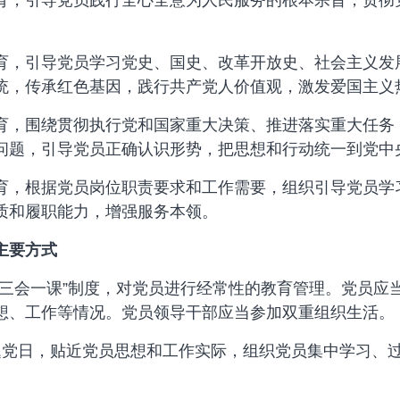
，引导党员践行全心全意为人民服务的根本宗旨，贯彻
，引导党员学习党史、国史、改革开放史、社会主义发
统，传承红色基因，践行共产党人价值观，激发爱国主义
，围绕贯彻执行党和国家重大决策、推进落实重大任务
问题，引导党员正确认识形势，把思想和行动统一到党中
，根据党员岗位职责要求和工作需要，组织引导党员学
质和履职能力，增强服务本领。
主要方式
会一课”制度，对党员进行经常性的教育管理。党员应
想、工作等情况。党员领导干部应当参加双重组织生活。
日，贴近党员思想和工作实际，组织党员集中学习、过