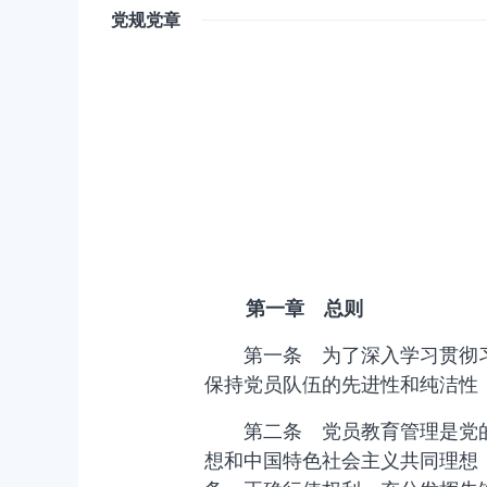
党规党章
第一章 总则
第一条 为了深入学习贯彻习
保持党员队伍的先进性和纯洁性
第二条 党员教育管理是党的
想和中国特色社会主义共同理想，