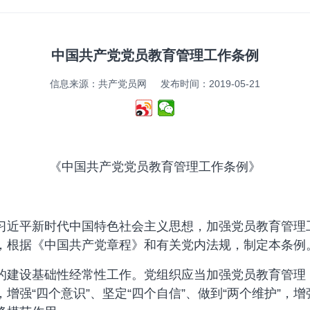
中国共产党党员教育管理工作条例
信息来源：共产党员网
发布时间：2019-05-21
《中国共产党党员教育管理工作条例》
近平新时代中国特色社会主义思想，加强党员教育管理
，根据《中国共产党章程》和有关党内法规，制定本条例
建设基础性经常性工作。党组织应当加强党员教育管理
增强“四个意识”、坚定“四个自信”、做到“两个维护”，