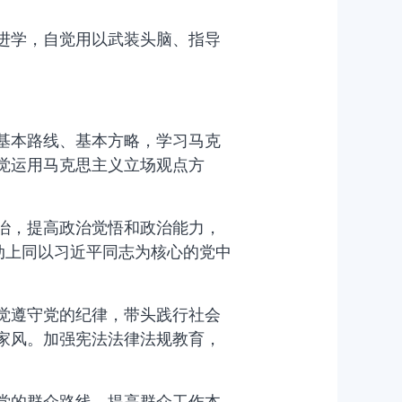
进学，自觉用以武装头脑、指导
基本路线、基本方略，学习马克
觉运用马克思主义立场观点方
治，提高政治觉悟和政治能力，
动上同以习近平同志为核心的党中
觉遵守党的纪律，带头践行社会
家风。加强宪法法律法规教育，