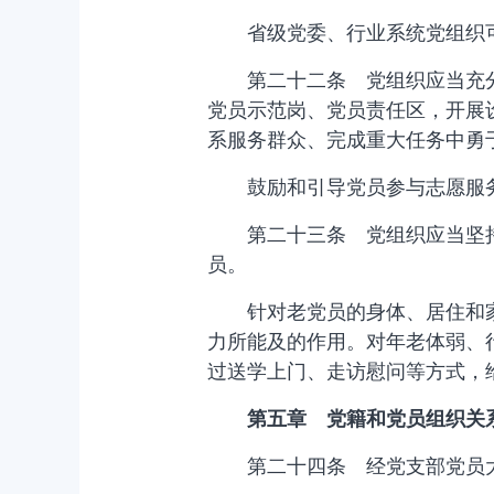
省级党委、行业系统党组织可
第二十二条 党组织应当充分
党员示范岗、党员责任区，开展
系服务群众、完成重大任务中勇
鼓励和引导党员参与志愿服务
第二十三条 党组织应当坚持
员。
针对老党员的身体、居住和家
力所能及的作用。对年老体弱、
过送学上门、走访慰问等方式，
第五章 党籍和党员组织关
第二十四条 经党支部党员大