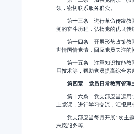
第十二条 加强党的宗旨教育
领，密切联系服务群众。
第十三条 进行革命传统教育
党的奋斗历程，弘扬党的优良传
第十四条 开展形势政策教育
世情国情党情，回应党员关注的
第十五条 注重知识技能教育
用技术等，帮助党员提高综合素
第四章 党员日常教育管理
第十六条 党支部应当运用“三
上党课，进行学习交流，汇报思
党支部应当每月开展1次主题党
志愿服务等。