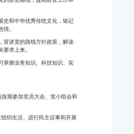
党的群众路线，提高群众工作本
展史和中华优秀传统文化，铭记
热情。
，宣讲党的路线方针政策，解读
央要求上来。
习掌握业务知识、科技知识、实
当按期参加党员大会、党小组会和
组织生活、进行民主议事和开展