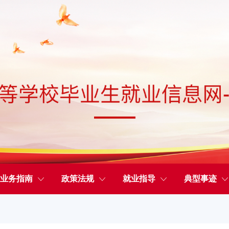
业务指南
政策法规
就业指导
典型事迹