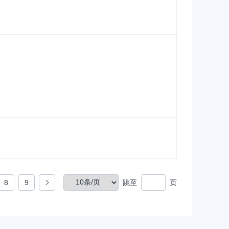
8
9
跳至
页